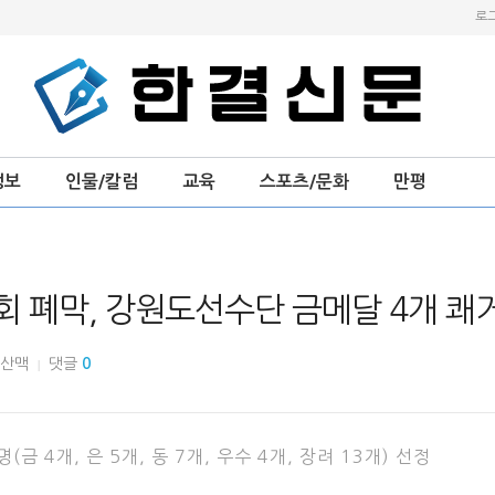
로
정보
인물/칼럼
교육
스포츠/문화
만평
 폐막, 강원도선수단 금메달 4개 쾌
산맥
댓글
0
|
(금 4개, 은 5개, 동 7개, 우수 4개, 장려 13개) 선정