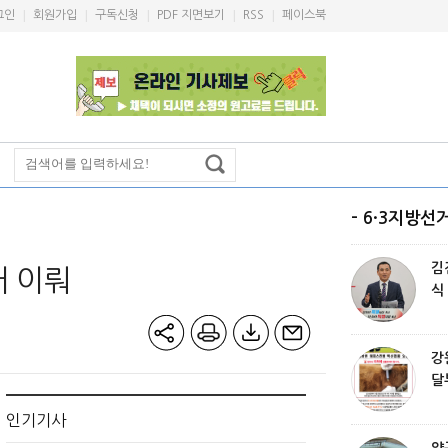
|
|
|
|
|
그인
회원가입
구독신청
PDF 지면보기
RSS
페이스북
- 6·3지방선거
김
거 이뤄
식
이
길
강
달
신
인기기사