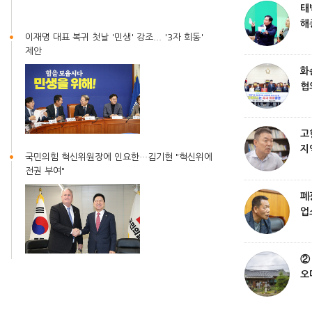
태
해
이재명 대표 복귀 첫날 '민생' 강조... '3자 회동'
민
제안
화
협
광
제
고
지
국민의힘 혁신위원장에 인요한…김기현 "혁신위에
진
전권 부여"
원
폐
업
부
인
②
오