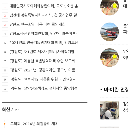
양
대한민국시도의회의장협의회, 국도 5호선 춘
대
1
천~홍천 확장 및 개설 반영 촉구
제
김진태 강원특별자치도지사, 첫 공식업무 결
2
재
강원도 인구소멸 대응 대책 회의개최
3
춘
피
강원도시·군번영회연합회, 민간인 월북에 따
4
료
른 성명서 발표
2021년도 전국기능경기대회 폐막, 강원도선
5
수단 금메달 4개 쾌거 이뤄
양
[강원도] '21년도 제2차 (예비)사회적기업
6
이
지방재정사업 대상기업 선정
[강원도] 여름철 특별방역대책 수립 보고회
7
럼
개최
[강원도] 2021년 '경관디자인 공모', '아름
8
다운 간판 가꾸기' 사업 대상지 확정
[강원도] 코로나19 대응을 위한 노인요양시
9
설 등 파견인력 모집
[강원도] 설악산오색삭도 설치사업 중앙행정
10
- 미·이란 전
심판위원회 심리기일 확정
강
최신기사
산
빨
2
도의회, 2024년 의원총회 개최