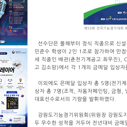
제56회 전국기능경기대회 포
선수단은 올해부터 정식 직종으로 신설
민준수 학생이 2인 1조로 참가하여 만점
세 직종인 배관(춘천기계공고 최우진), 
고 김소망)에서 각 1개의 금메달 입상
이외에도 은메달 입상자 총 5명(전기제어
상자 총 7명(조적, 자동차페인팅, 금형,
대표선수로서의 기량을 발휘하였다.
강원도기능경기위원회(위원장 강원도지사
두 우수한 성적을 거두어 전년대비 금메달 