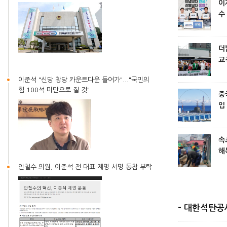
이
수
약
사
서
더
교
후
이준석 "신당 창당 카운트다운 들어가"..."국민의
염
힘 100석 미만으로 질 것"
요
중
입
수
속
해
아
안철수 의원, 이준석 전 대표 제명 서명 동참 부탁
- 대한석탄공